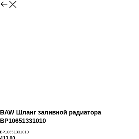
BAW Шланг заливной радиатора
BP10651331010
BP10651331010
413,00