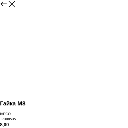
Гайка М8
IVECO
17308535
8,00